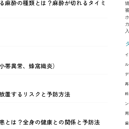
る麻酔の種類とは？麻酔が切れるタイミ
イ
小帯異常、蜂窩織炎）
ル
デ
再
放置するリスクと予防方法
科
ン
周
患とは？全身の健康との関係と予防法
歯