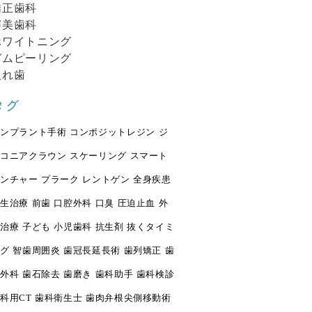
矯正歯科
審美歯科
ホワイトニング
ガムピーリング
入れ歯
タグ
ンプラント手術
コンポジットレジン
ジ
コニアクラウン
スケーリング
スマート
ンチャー
プラーク
レントゲン
全身疾患
生治療
前歯
口腔外科
口臭
圧迫止血
外
治療
子ども
小児歯科
抗生剤
抜くタイミ
グ
智歯周囲炎
歯冠長延長術
歯列矯正
歯
外科
歯石除去
歯磨き
歯科助手
歯科検診
科用CT
歯科衛生士
歯肉弁根尖側移動術