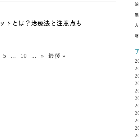
治
無
ットとは？治療法と注意点も
入
麻
5
...
10
...
»
最後 »
2
2
2
2
2
2
2
2
2
2
2