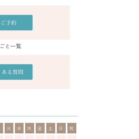
ごと一覧
月
火
水
木
金
土
日
祝