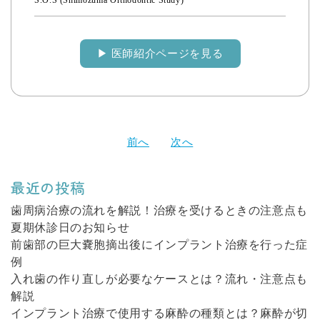
S.O.S (Shimozuma Orthodontic Study)
▶︎ 医師紹介ページを見る
投
前へ
次へ
稿
ナ
最近の投稿
ビ
ゲ
歯周病治療の流れを解説！治療を受けるときの注意点も
夏期休診日のお知らせ
ー
前歯部の巨大嚢胞摘出後にインプラント治療を行った症
シ
例
ョ
入れ歯の作り直しが必要なケースとは？流れ・注意点も
ン
解説
インプラント治療で使用する麻酔の種類とは？麻酔が切