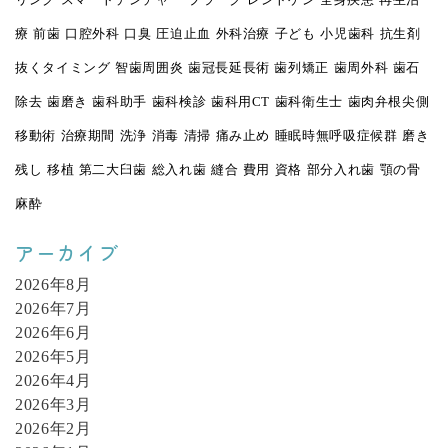
リング
スマートデンチャー
プラーク
レントゲン
全身疾患
再生治
療
前歯
口腔外科
口臭
圧迫止血
外科治療
子ども
小児歯科
抗生剤
抜くタイミング
智歯周囲炎
歯冠長延長術
歯列矯正
歯周外科
歯石
除去
歯磨き
歯科助手
歯科検診
歯科用CT
歯科衛生士
歯肉弁根尖側
移動術
治療期間
洗浄
消毒
清掃
痛み止め
睡眠時無呼吸症候群
磨き
残し
移植
第二大臼歯
総入れ歯
縫合
費用
資格
部分入れ歯
顎の骨
麻酔
アーカイブ
2026年8月
2026年7月
2026年6月
2026年5月
2026年4月
2026年3月
2026年2月