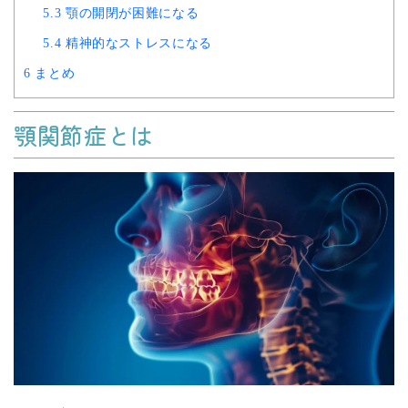
5.3
顎の開閉が困難になる
5.4
精神的なストレスになる
6
まとめ
顎関節症とは