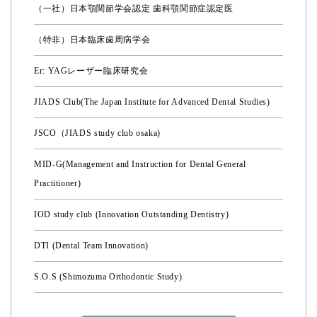
（一社）日本顎関節学会認定 歯科顎関節症認定医
（特非）日本臨床歯周病学会
Er: YAGレーザー臨床研究会
JIADS Club(The Japan Institute for Advanced Dental Studies)
JSCO（JIADS study club osaka)
MID-G(Management and Instruction for Dental General
Practitioner)
IOD study club (Innovation Outstanding Dentistry)
DTI (Dental Team Innovation)
S.O.S (Shimozuma Orthodontic Study)