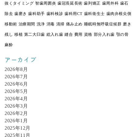
抜くタイミング
智歯周囲炎
歯冠長延長術
歯列矯正
歯周外科
歯石
除去
歯磨き
歯科助手
歯科検診
歯科用CT
歯科衛生士
歯肉弁根尖側
移動術
治療期間
洗浄
消毒
清掃
痛み止め
睡眠時無呼吸症候群
磨き
残し
移植
第二大臼歯
総入れ歯
縫合
費用
資格
部分入れ歯
顎の骨
麻酔
アーカイブ
2026年8月
2026年7月
2026年6月
2026年5月
2026年4月
2026年3月
2026年2月
2026年1月
2025年12月
2025年11月