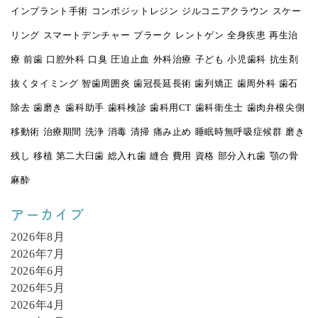
インプラント手術
コンポジットレジン
ジルコニアクラウン
スケー
リング
スマートデンチャー
プラーク
レントゲン
全身疾患
再生治
療
前歯
口腔外科
口臭
圧迫止血
外科治療
子ども
小児歯科
抗生剤
抜くタイミング
智歯周囲炎
歯冠長延長術
歯列矯正
歯周外科
歯石
除去
歯磨き
歯科助手
歯科検診
歯科用CT
歯科衛生士
歯肉弁根尖側
移動術
治療期間
洗浄
消毒
清掃
痛み止め
睡眠時無呼吸症候群
磨き
残し
移植
第二大臼歯
総入れ歯
縫合
費用
資格
部分入れ歯
顎の骨
麻酔
アーカイブ
2026年8月
2026年7月
2026年6月
2026年5月
2026年4月