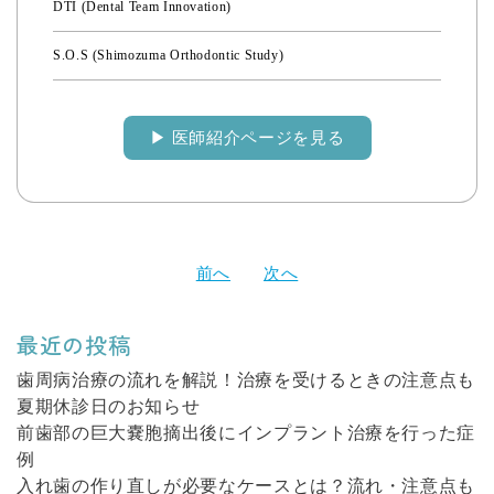
DTI (Dental Team Innovation)
S.O.S (Shimozuma Orthodontic Study)
▶︎ 医師紹介ページを見る
投
前へ
次へ
稿
ナ
最近の投稿
ビ
ゲ
歯周病治療の流れを解説！治療を受けるときの注意点も
夏期休診日のお知らせ
ー
前歯部の巨大嚢胞摘出後にインプラント治療を行った症
シ
例
ョ
入れ歯の作り直しが必要なケースとは？流れ・注意点も