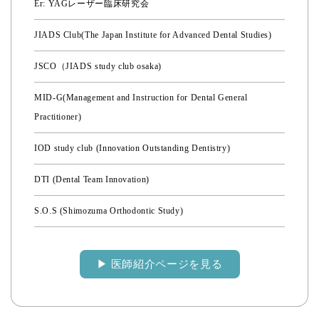
Er: YAGレーザー臨床研究会
JIADS Club(The Japan Institute for Advanced Dental Studies)
JSCO（JIADS study club osaka)
MID-G(Management and Instruction for Dental General
Practitioner)
IOD study club (Innovation Outstanding Dentistry)
DTI (Dental Team Innovation)
S.O.S (Shimozuma Orthodontic Study)
▶︎ 医師紹介ページを見る