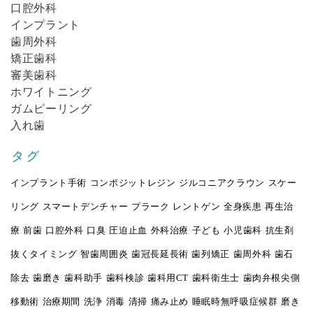
口腔外科
インプラント
歯周外科
矯正歯科
審美歯科
ホワイトニング
ガムピーリング
入れ歯
タグ
インプラント手術
コンポジットレジン
ジルコニアクラウン
スケー
リング
スマートデンチャー
プラーク
レントゲン
全身疾患
再生治
療
前歯
口腔外科
口臭
圧迫止血
外科治療
子ども
小児歯科
抗生剤
抜くタイミング
智歯周囲炎
歯冠長延長術
歯列矯正
歯周外科
歯石
除去
歯磨き
歯科助手
歯科検診
歯科用CT
歯科衛生士
歯肉弁根尖側
移動術
治療期間
洗浄
消毒
清掃
痛み止め
睡眠時無呼吸症候群
磨き