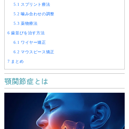
5.1
スプリント療法
5.2
噛み合わせの調整
5.3
薬物療法
6
歯並びを治す方法
6.1
ワイヤー矯正
6.2
マウスピース矯正
7
まとめ
顎関節症とは