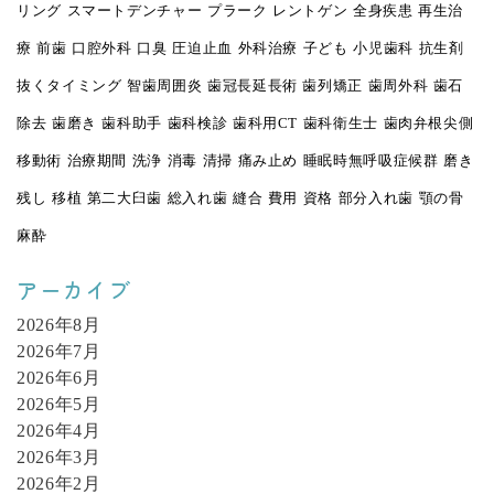
リング
スマートデンチャー
プラーク
レントゲン
全身疾患
再生治
療
前歯
口腔外科
口臭
圧迫止血
外科治療
子ども
小児歯科
抗生剤
抜くタイミング
智歯周囲炎
歯冠長延長術
歯列矯正
歯周外科
歯石
除去
歯磨き
歯科助手
歯科検診
歯科用CT
歯科衛生士
歯肉弁根尖側
移動術
治療期間
洗浄
消毒
清掃
痛み止め
睡眠時無呼吸症候群
磨き
残し
移植
第二大臼歯
総入れ歯
縫合
費用
資格
部分入れ歯
顎の骨
麻酔
アーカイブ
2026年8月
2026年7月
2026年6月
2026年5月
2026年4月
2026年3月
2026年2月