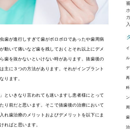
虫歯が進行しすぎて歯がボロボロであったや歯周病
イ
が動いて痛いなど歯を残しておくとそれ以上にデメ
ル
ら歯を抜かないといけない時があります。抜歯後の
デ
は主に３つの方法があります。それがインプラント
再
なります。
科
」といきなり言われても迷いますし患者様にとって
ン
たり前だと思います。そこで抜歯後の治療において
周
入れ歯治療のメリットおよびデメリットを以下にま
歯
ければと思います。
治