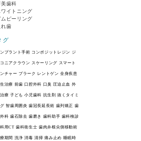
審美歯科
ホワイトニング
ガムピーリング
入れ歯
タグ
ンプラント手術
コンポジットレジン
ジ
コニアクラウン
スケーリング
スマート
ンチャー
プラーク
レントゲン
全身疾患
生治療
前歯
口腔外科
口臭
圧迫止血
外
治療
子ども
小児歯科
抗生剤
抜くタイミ
グ
智歯周囲炎
歯冠長延長術
歯列矯正
歯
外科
歯石除去
歯磨き
歯科助手
歯科検診
科用CT
歯科衛生士
歯肉弁根尖側移動術
療期間
洗浄
消毒
清掃
痛み止め
睡眠時