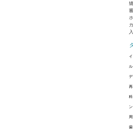
ゲ
ー
シ
ョ
ン
イ
ル
デ
再
科
ン
周
歯