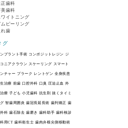
矯正歯科
審美歯科
ホワイトニング
ガムピーリング
入れ歯
タグ
ンプラント手術
コンポジットレジン
ジ
コニアクラウン
スケーリング
スマート
ンチャー
プラーク
レントゲン
全身疾患
生治療
前歯
口腔外科
口臭
圧迫止血
外
治療
子ども
小児歯科
抗生剤
抜くタイミ
グ
智歯周囲炎
歯冠長延長術
歯列矯正
歯
外科
歯石除去
歯磨き
歯科助手
歯科検診
科用CT
歯科衛生士
歯肉弁根尖側移動術