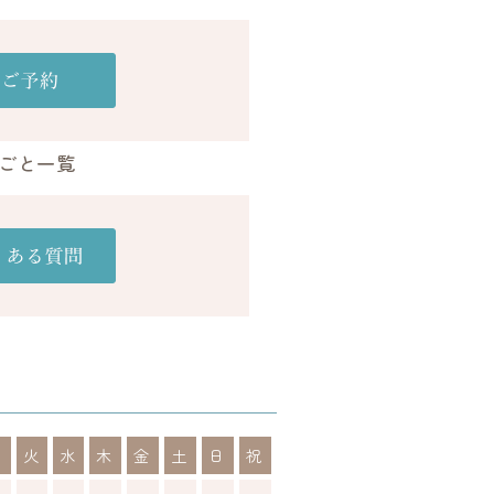
ごと一覧
月
火
水
木
金
土
日
祝