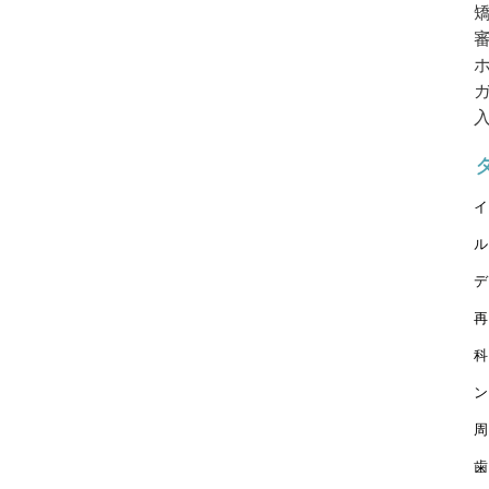
イ
ル
デ
再
科
ン
周
歯