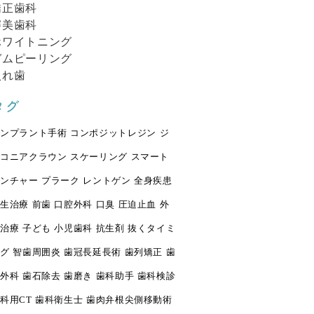
矯正歯科
審美歯科
ホワイトニング
ガムピーリング
入れ歯
タグ
ンプラント手術
コンポジットレジン
ジ
コニアクラウン
スケーリング
スマート
ンチャー
プラーク
レントゲン
全身疾患
生治療
前歯
口腔外科
口臭
圧迫止血
外
治療
子ども
小児歯科
抗生剤
抜くタイミ
グ
智歯周囲炎
歯冠長延長術
歯列矯正
歯
外科
歯石除去
歯磨き
歯科助手
歯科検診
科用CT
歯科衛生士
歯肉弁根尖側移動術