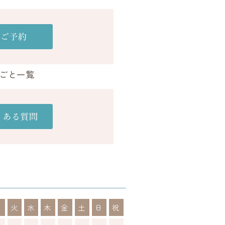
ごと一覧
月
火
水
木
金
土
日
祝